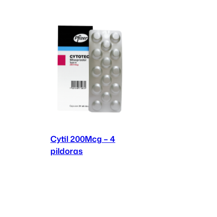
Add to cart
Cytil 200Mcg – 4
pildoras