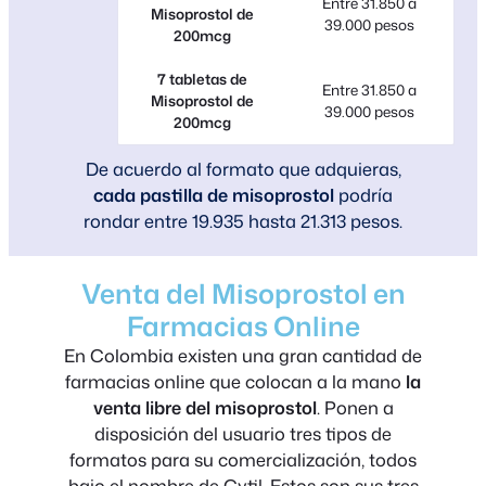
Entre 31.850 a
Misoprostol de
39.000 pesos
200mcg
7 tabletas de
Entre 31.850 a
Misoprostol de
39.000 pesos
200mcg
De acuerdo al formato que adquieras,
cada pastilla de misoprostol
podría
rondar entre 19.935 hasta 21.313 pesos.
Venta del Misoprostol en
Farmacias Online
En Colombia existen una gran cantidad de
farmacias online que colocan a la mano
la
venta libre del misoprostol
. Ponen a
disposición del usuario tres tipos de
formatos para su comercialización, todos
bajo el nombre de Cytil. Estos son sus tres