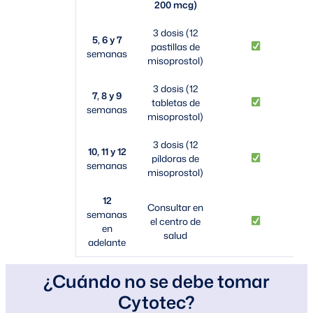
200 mcg)
3 dosis (12
5, 6 y 7
pastillas de
semanas
misoprostol)
3 dosis (12
7, 8 y 9
tabletas de
semanas
misoprostol)
3 dosis (12
10, 11 y 12
píldoras de
semanas
misoprostol)
12
Consultar en
semanas
el centro de
en
salud
adelante
¿Cuándo no se debe tomar
Cytotec?