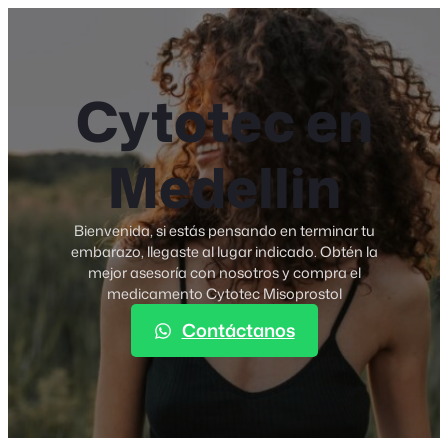
Skip
to
Cytotec Colombia
content
Cytotec en
Medellin
Bienvenida, si estás pensando en terminar tu
embarazo, llegaste al lugar indicado. Obtén la
mejor asesoría con nosotros y compra el
medicamento Cytotec Misoprostol
Contáctanos