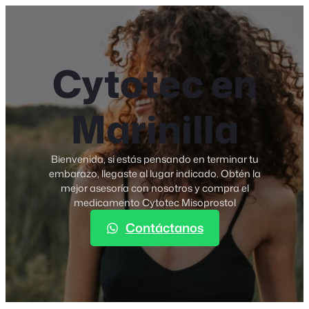
Skip
to
Cytotec Colombia
content
Cytotec en
Marinilla
Bienvenida, si estás pensando en terminar tu
embarazo, llegaste al lugar indicado. Obtén la
mejor asesoría con nosotros y compra el
medicamento Cytotec Misoprostol
Contáctanos